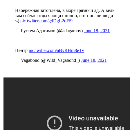
Набережная затоплена, в море грязный ад. А ведь
там сейчас отдыхающих полно, вот попали люди
:-(
pic.twitter.com/gdDgL2oFi9
— Рустем Адагамов (@adagamov)
June 18, 2021
Центр
pic.twitter.com/aBvRHm8eTv
— Vagabönd (@Wild_Vagabond_)
June 18, 2021