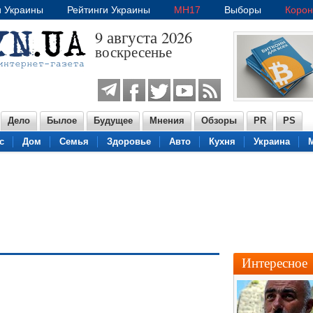
и Украины
Рейтинги Украины
MH17
Выборы
Корон
9 августа 2026
воскресенье
Дело
Былое
Будущее
Мнения
Обзоры
PR
PS
с
Дом
Семья
Здоровье
Авто
Кухня
Украина
Интересное