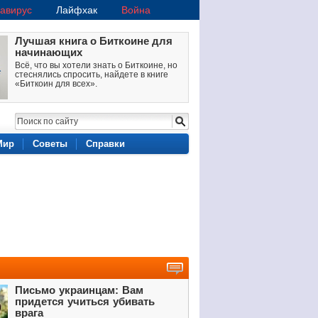
авирус
Лайфхак
Война
Лучшая книга о Биткоине для
начинающих
Всё, что вы хотели знать о Биткоине, но
стеснялись спросить, найдете в книге
«Биткоин для всех».
Мир
Советы
Справки
Письмо украинцам: Вам
придется учиться убивать
врага