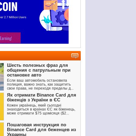
Шесть полезных фраз для
общения с патрульным при
остановке авто
Если ваш автомобиль остановила
полиция, важно знать, как защитить
свои права, не переходя пределы д...
Як отримати Binance Card для
біженців з України в ЄС
Кожен українець, який сьогодні
знаходиться в країнах ЄС як біженець,
може отримати $75 щомісяця ($2...
Пошаговая инструкция по
Binance Card для беженцев из
Украины