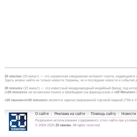
20 хвилин
(
20 минут
) — это украинская ежедневная интернет-газета, издающаяся
Здесь можно найти не только
новости Украины
, но и последние новости и события 
20 minutes
(
20 минут
) — это известный международный медийный бренд, под кото
(
«20 minutos»
на испанском языке) и Швейцарии (на французском и
«20 Minuten»
«20 хвилин»/«20 minutes»
является зарегистрированной торговой маркой (TM) в 
O сайте
Реклама на сайте
Помощь сайту
Новости
Разрешено использование содержимого этого сайта при услов
© 2009-2026
20 хвилин
. All rights reserved.