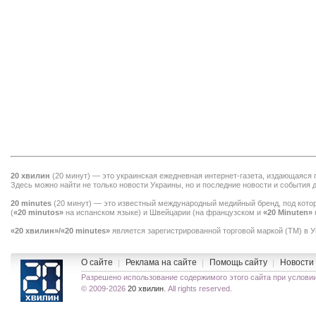
20 хвилин
(
20 минут
) — это украинская ежедневная интернет-газета, издающаяся
Здесь можно найти не только
новости Украины
, но и последние новости и события 
20 minutes
(
20 минут
) — это известный международный медийный бренд, под кото
(
«20 minutos»
на испанском языке) и Швейцарии (на французском и
«20 Minuten»
«20 хвилин»/«20 minutes»
является зарегистрированной торговой маркой (TM) в 
O сайте
Реклама на сайте
Помощь сайту
Новости
Разрешено использование содержимого этого сайта при услов
© 2009-2026
20 хвилин
. All rights reserved.