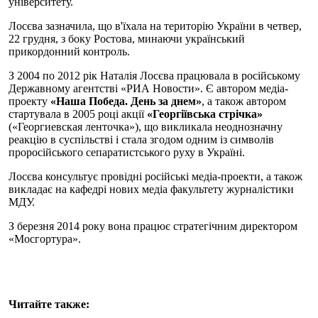
університету.
Лосєва зазначила, що в'їхала на територію України в четвер,
22 грудня, з боку Ростова, минаючи український
прикордонний контроль.
З 2004 по 2012 рік Наталія Лосєва працювала в російському
Державному агентстві «РИА Новости». Є автором медіа-
проекту
«Наша Победа. День за днем»
, а також автором
стартувала в 2005 році акції
«Георгіївська стрічка»
(«Георгиевская ленточка»), що викликала неоднозначну
реакцію в суспільстві і стала згодом одним із символів
проросійського сепаратистського руху в Україні.
Лосєва консультує провідні російські медіа-проекти, а також
викладає на кафедрі нових медіа факультету журналістики
МДУ.
З березня 2014 року вона працює стратегічним директором
«Мосгортура».
Читайте также: