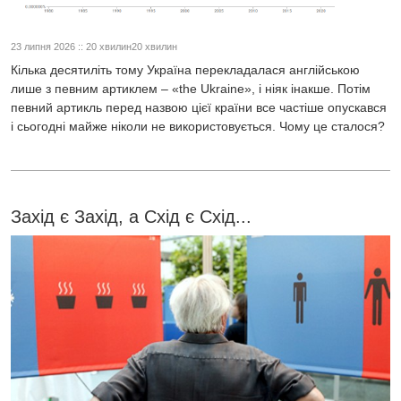
23 липня 2026 :: 20 хвилин20 хвилин
Кілька десятиліть тому Україна перекладалася англійською
лише з певним артиклем – «the Ukraine», і ніяк інакше. Потім
певний артикль перед назвою цієї країни все частіше опускався
і сьогодні майже ніколи не використовується. Чому це сталося?
Захід є Захід, а Схід є Схід...