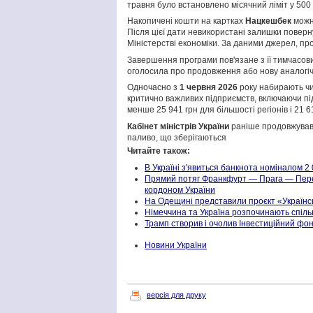
травня було встановлено місячний ліміт у 500 
Накопичені кошти на картках
Нацкешбек
можн
Після цієї дати невикористані залишки повер
Міністерстві економіки. За даними джерел, пр
Завершення програми пов'язане з її тимчасов
оголосила про продовження або нову аналогічн
Одночасно з
1 червня 2026
року набирають чи
критично важливих підприємств, включаючи пі
менше 25 941 грн для більшості регіонів і 21 
Кабінет міністрів України
раніше продовжував
паливо, що зберігаються
Читайте також:
В Україні з'явиться банкнота номіналом 2
Прямий потяг Франкфурт — Прага — Пере
кордоном України
На Одещині представили проєкт «Українс
Німеччина та Україна розпочинають спіль
Трамп створив і очолив Інвестиційний фон
Новини України
версія для друку