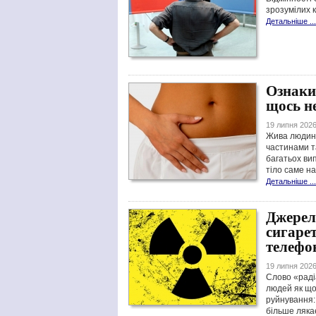
зрозумілих 
Детальніше ...
Ознаки
щось н
19 липня 2026
Жива людина
частинами та
багатьох ви
тіло саме н
Детальніше ...
Джерела
сигарет
телефо
19 липня 2026
Слово «раді
людей як що
руйнування: 
більше ляка