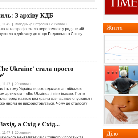
иль: З архіву КДБ
, 11:45 | Володимир Вятрович / 20 хвилин
Життя
ка катастрофа стала переломною у радянській
апустила відлік часу до кінця Радянського Союзу.
he Ukraine' стала просто
e'
, 11:47 | 20 хвилин
тиліть тому Україна перекладалася англійською
м артиклем – «the Ukraine», і ніяк інакше. Потім
ль перед назвою цієї країни все частіше опускався і
йже ніколи не використовується. Чому це сталося?
Захід, а Схід є Схід...
Діло
, 11:47 | 20 хвилин
Західного менталітету від Східного у простих та