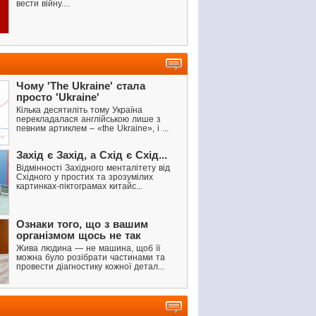
вести війну....
Чому 'The Ukraine' стала
просто 'Ukraine'
Кілька десятиліть тому Україна
перекладалася англійською лише з
певним артиклем – «the Ukraine», і ...
Захід є Захід, а Схід є Схід...
Відмінності Західного менталітету від
Східного у простих та зрозумілих
картинках-піктограмах китайс...
Ознаки того, що з вашим
організмом щось не так
Жива людина — не машина, щоб її
можна було розібрати частинами та
провести діагностику кожної детал...