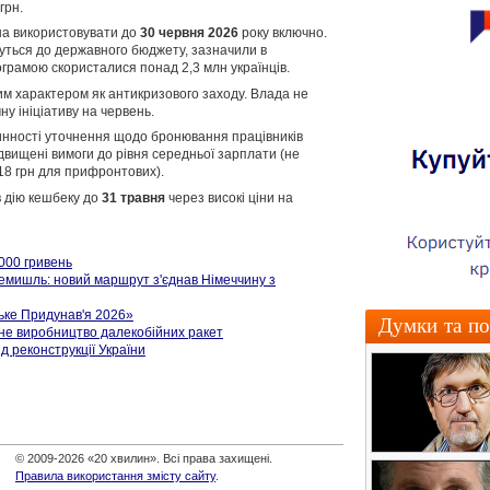
грн.
а використовувати до
30 червня 2026
року включно.
нуться до державного бюджету, зазначили в
ограмою скористалися понад 2,3 млн українців.
им характером як антикризового заходу. Влада не
у ініціативу на червень.
нності уточнення щодо бронювання працівників
двищені вимоги до рівня середньої зарплати (не
618 грн для прифронтових).
 дію кешбеку до
31 травня
через високі ціни на
 000 гривень
мишль: новий маршрут з'єднав Німеччину з
ьке Придунав'я 2026»
Думки та по
не виробництво далекобійних ракет
д реконструкції України
© 2009-2026 «20 хвилин». Всі права захищені.
Правила використання змісту сайту
.