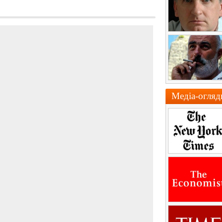
Медіа-огляд