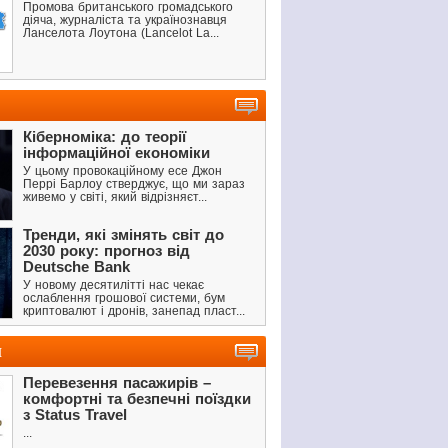
Промова британського громадського
діяча, журналіста та українознавця
Ланселота Лоутона (Lancelot La...
Кіберноміка: до теорії
інформаційної економіки
У цьому провокаційному есе Джон
Перрі Барлоу стверджує, що ми зараз
живемо у світі, який відрізняєт...
Тренди, які змінять світ до
2030 року: прогноз від
Deutsche Bank
У новому десятилітті нас чекає
ослаблення грошової системи, бум
криптовалют і дронів, занепад пласт...
и
Перевезення пасажирів –
комфортні та безпечні поїздки
з Status Travel
...