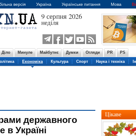
ільна версія
Україна
Українське питання
Мова
В
9 серпня 2026
неділя
Діло
Минуле
Майбутнє
Думки
Огляди
PR
PS
олітика
Економіка
Культура
Спорт
Наука і техніка
І
Цікаве
рами державного
 в Україні