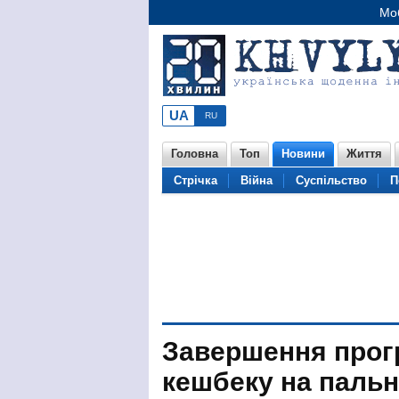
Моб
Головна
Топ
Новини
Життя
Стрічка
Війна
Суспільство
П
Завершення прог
кешбеку на пальне