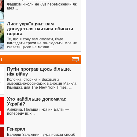
Фашизм ніколи не був переможений як
ідея....
Лист українцям: вам
доведеться вчитися вбивати
ворога
Те, що я хочу вам сказати, буде
виглядати трохи не по-людськи. Але не
сказати цього не можна....
и
Путін програв щось більше,
ніж війну
Колонка історика й фахівця з
американо-російських відносин Майкла
Кімміджа для The New York Times, ...
Хто найбільше допомагає
Україні?
Америка, Польща і країни Балтії —
попереду всіх....
Генерал
Валерій Залужний і український спосіб