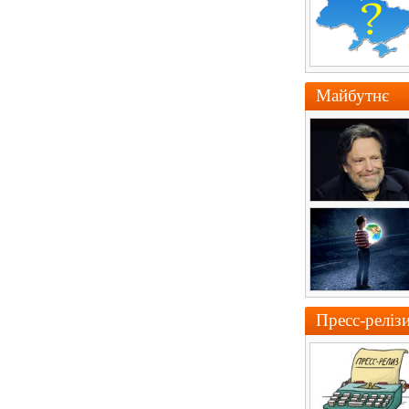
Майбутнє
Пресс-реліз