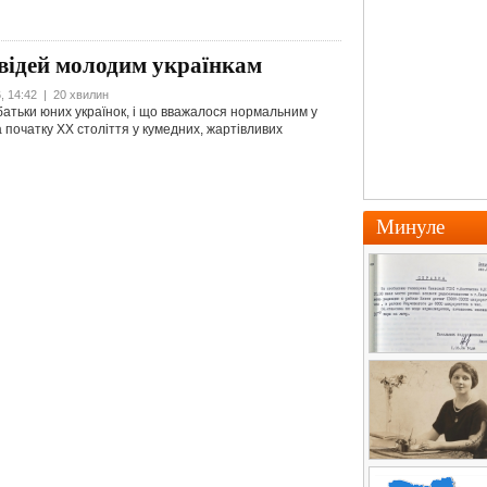
овідей молодим українкам
, 14:42 | 20 хвилин
батьки юних українок, і що вважалося нормальним у
 початку XX століття у кумедних, жартівливих
Минуле