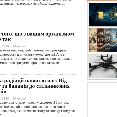
картинках-піктограмах китайської художниці.
 того, що з вашим організмом
е так
, 15:16 | 20 хвилин
 — не машина, щоб її можна було розібрати
 провести діагностику кожної деталі. Але в
падках, коли з нашими «деталями» не все гаразд,
амагається зрозуміло про це повідомити.
 радіації навколо нас: Від
 та бананів до стільникових
нів
, 14:10 | 20 хвилин
ація» давно закріпилося у свідомості багатьох
сь надзвичайно небезпечне, що несе хаос і
невидима, яка не має ні смаку, ні запаху, і тому ще
є.