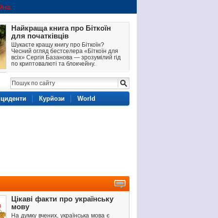
ійна
Найкраща книга про Біткоїн
для початківців
Шукаєте кращу книгу про Біткоїн?
Чесний огляд бестселера «Біткоїн для
всіх» Сергія Базанова — зрозумілий гід
по криптовалюті та блокчейну.
Трейдинг на большом
расстоянии: как цифровые
рынки стирают
нциденти
географические границы
Курйози
World
Цифровая экономика и новый формат
участия в финансовых рынках.
Краща книга про Біткоїн для
початківців
Все, що ви хотіли знати про Біткоїн, але
соромилися запитати, знайдете в книзі
«Біткоїн для всіх».
Цікаві факти про українську
мову
На думку вчених, українська мова є