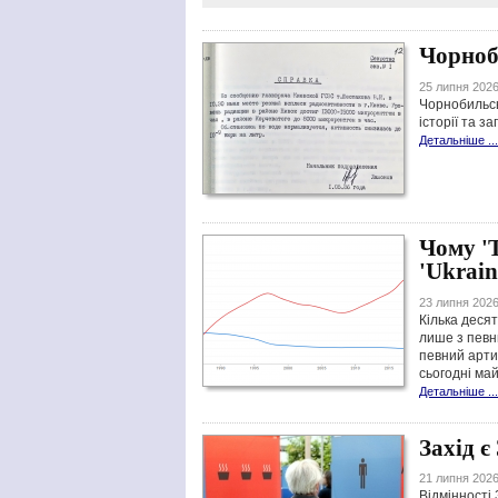
Чорноб
25 липня 2026
Чорнобильсь
історії та з
Детальніше ...
Чому 'T
'Ukrain
23 липня 2026
Кілька деся
лише з певни
певний артик
сьогодні ма
Детальніше ...
Захід є 
21 липня 2026
Відмінності 