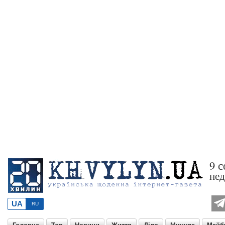
9 с
нед