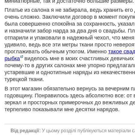
миниатюрные, так и достаточно большие размеры.
Платье из салона я не забирала, ведь хранить ег
очень сложно. Заключили договор в момент покупк
была совершенно спокойна за сохранность, указал
и назначили забор нарда за два дня о свадьбы. П
отпарили и упаковали в надежный чехол, что меня
удивило, ведь все эти метры ткани просто неверо
проглаживать обычным утюгом. Именно
такое сва
рыбка
виделось мне в моих счастливых девичьих 
почему-то в других салонах мне упорно предлагал
устаревшие и однотипные наряды из некачественн
турецкой ткани.
В этот магазин обязательно вернусь за вечерним п
годовщину. Понравилось здесь абсолютно все: от
зеркал и просторных примерочных до вежливых д
терпеливо показывали мне десятки нарядов.
Від редакції:
У цьому розділі публікуються матеріали с