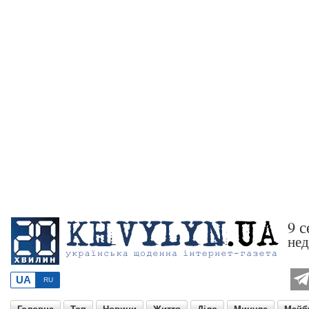
9 с
нед