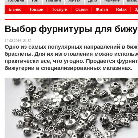
Головна
Топ
Новини
Життя
Діло
Минуле
Майб
Бізнес
Товари
Послуги
Оселя
Життя
Relax
З
Adult
Кухня
Hi-Tech
IT
Дело
Авто
Товары
Выбор фурнитуры для бижу
14.02.2016, 21:32
Одно из самых популярных направлений в бижу
браслеты. Для их изготовления можно использ
практически все, что угодно. Продается фурни
бижутерии в специализированных магазинах.