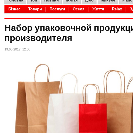
Головна
Топ
Новини
Життя
Діло
Минуле
Майб
Бізнес
Товари
Послуги
Оселя
Життя
Relax
З
Adult
Кухня
Hi-Tech
IT
Дело
Авто
Товары
Набор упаковочной продукц
производителя
19.05.2017, 12:08