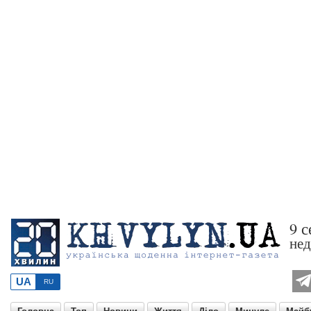
9 с
нед