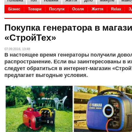
Головна
Топ
Новини
Життя
Діло
Минуле
Майб
Бізнес
Товари
Послуги
Оселя
Життя
Relax
З
Adult
Кухня
Hi-Tech
IT
Дело
Авто
Товары
Покупка генератора в магаз
«СтройТех»
07.09.2016, 13:48
В настоящее время генераторы получили дово
распространение. Если вы заинтересованы в их
следует обратиться в интернет-магазин «Строй
предлагает выгодные условия.