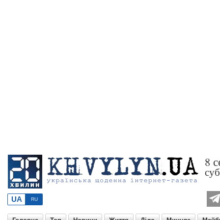
8 с
суб