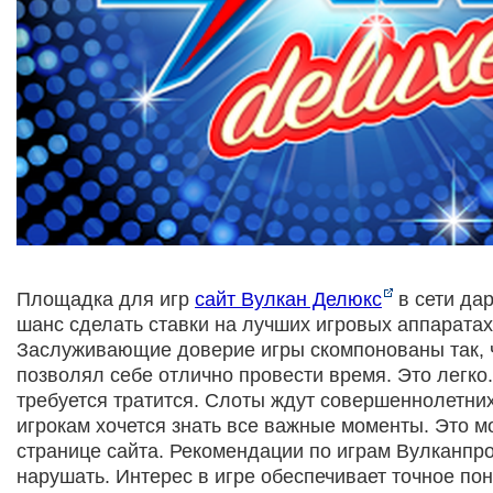
Площадка для игр
сайт Вулкан Делюкс
в сети да
шанс сделать ставки на лучших игровых аппаратах
Заслуживающие доверие игры скомпонованы так,
позволял себе отлично провести время. Это легко
требуется тратится. Слоты ждут совершеннолетн
игрокам хочется знать все важные моменты. Это м
странице сайта. Рекомендации по играм Вулканпро
нарушать. Интерес в игре обеспечивает точное по