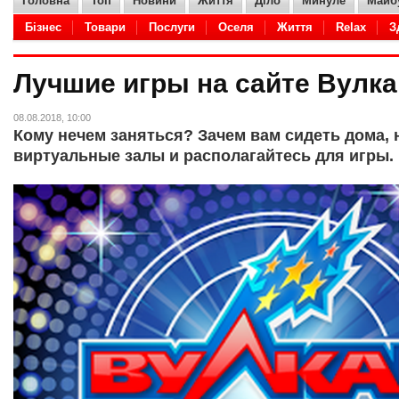
Головна
Топ
Новини
Життя
Діло
Минуле
Майб
Бізнес
Товари
Послуги
Оселя
Життя
Relax
З
Adult
Кухня
Hi-Tech
IT
Дело
Авто
Товары
Лучшие игры на сайте Вулк
08.08.2018, 10:00
Кому нечем заняться? Зачем вам сидеть дома, 
виртуальные залы и располагайтесь для игры.