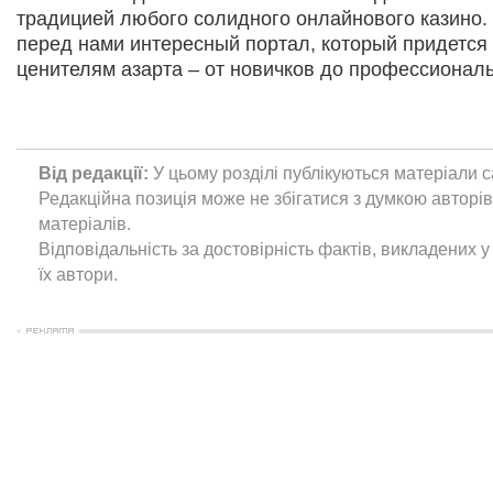
традицией любого солидного онлайнового казино. 
перед нами интересный портал, который придется 
ценителям азарта – от новичков до профессиональ
Від редакції:
У цьому розділі публікуються матеріали с
Редакційна позиція може не збігатися з думкою авторі
матеріалів.
Відповідальність за достовірність фактів, викладених у 
їх автори.