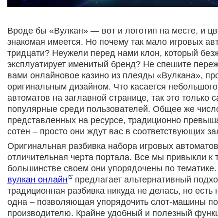
Вроде бы «Вулкан» — вот и логотип на месте, и ц
знакомая имеется. Но почему так мало игровых ав
тридцати? Неужели перед нами клон, который без
эксплуатирует именитый бренд? Не спешите переж
вами онлайновое казино из плеяды «Вулкана», про
оригинальным дизайном. Что касается небольшого
автоматов на заглавной странице, так это только 
популярные среди пользователей. Общее же числ
представленных на ресурсе, традиционно превыш
сотен – просто они ждут вас в соответствующих за
Оригинальная разбивка набора игровых автоматов
отличительная черта портала. Все мы привыкли к т
большинстве своем они упорядочены по тематике
вулкан онлайн
предлагает альтернативный подход
традиционная разбивка никуда не делась, но есть 
одна – позволяющая упорядочить слот-машины п
производителю. Крайне удобный и полезный функц