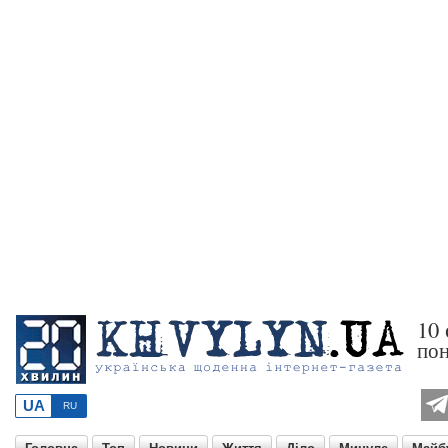
10
пон