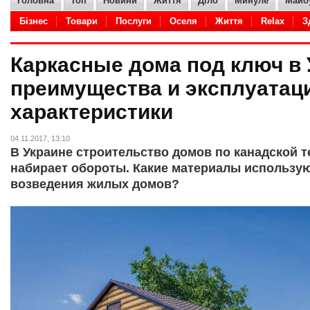
Головна
Топ
Новини
Життя
Діло
Минуле
Майб
Бізнес
Товари
Послуги
Оселя
Життя
Relax
З
Adult
Кухня
Hi-Tech
IT
Дело
Авто
Товары
Каркасные дома под ключ в 
преимущества и эксплуата
характеристики
04.11.2017, 13:10
В Украине строительство домов по канадской 
набирает обороты. Какие материалы использу
возведения жилых домов?