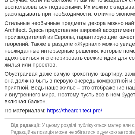
В случае, если на балконе никак не помещается с
воспользоваться подвесными. Их можно складыва
раскладывать при необходимости, отлично эконом
Стильные необычные предметы декора можно найт
Architect. Здесь представлен широкий ассортимен
производителей из Европы, гарантирующие качест
творений. Также в разделе «Журнал» можно увиде
неожиданные интерьерные решения, которые помо
вдохновиться и сгенерировать свежие идеи для с
жилья или проектов.
Обустраивая даже самую крохотную квартиру, важн
она должна быть в первую очередь комфортной и 
приятной. Ведь наше жилье – это отображение на
и внутреннего мира. Поэтому пусть все в нем буде
включая балкон.
По материалам:
https://thearchitect.pro/
Від редакції:
У цьому розділі публікуються матеріали с
Редакційна позиція може не збігатися з думкою авторі