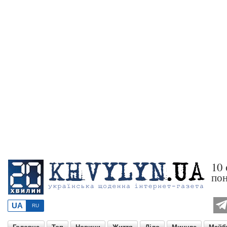
10
пон