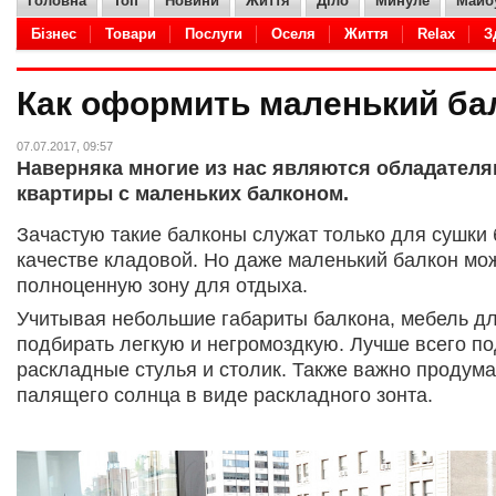
Головна
Топ
Новини
Життя
Діло
Минуле
Майб
Бізнес
Товари
Послуги
Оселя
Життя
Relax
З
Adult
Кухня
Hi-Tech
IT
Дело
Авто
Товары
Как оформить маленький ба
07.07.2017, 09:57
Наверняка многие из нас являются обладател
квартиры с маленьких балконом.
Зачастую такие балконы служат только для сушки 
качестве кладовой. Но даже маленький балкон мо
полноценную зону для отдыха.
Учитывая небольшие габариты балкона, мебель дл
подбирать легкую и негромоздкую. Лучше всего п
раскладные стулья и столик. Также важно продума
палящего солнца в виде раскладного зонта.