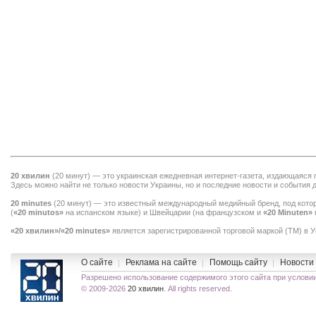
20 хвилин
(
20 минут
) — это украинская ежедневная интернет-газета, издающаяся
Здесь можно найти не только
новости Украины
, но и последние новости и события 
20 minutes
(
20 минут
) — это известный международный медийный бренд, под кото
(
«20 minutos»
на испанском языке) и Швейцарии (на французском и
«20 Minuten»
«20 хвилин»/«20 minutes»
является зарегистрированной торговой маркой (TM) в 
O сайте
Реклама на сайте
Помощь сайту
Новости
Разрешено использование содержимого этого сайта при услов
© 2009-2026
20 хвилин
. All rights reserved.