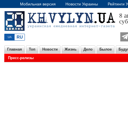
Мобильная версия
Новости Украины
Рейтинги 
8 а
суб
Главная
Топ
Новости
Жизнь
Дело
Былое
Буду
Пресс-релизы