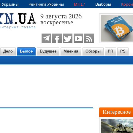
и Украины
Рейтинги Украины
MH17
Выборы
Корон
9 августа 2026
воскресенье
Дело
Былое
Будущее
Мнения
Обзоры
PR
PS
Интересное