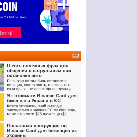
Шесть полезных фраз для
общения с патрульным при
остановке авто
Если ваш автомобиль остановила
полиция, важно знать, как защитить
свои права, не переходя пределы д...
Як отримати Binance Card для
біженців з України в ЄС
Кожен українець, який сьогодні
знаходиться в країнах ЄС як біженець,
може отримати $75 щомісяця ($2...
Пошаговая инструкция по
Binance Card для беженцев из
Украины