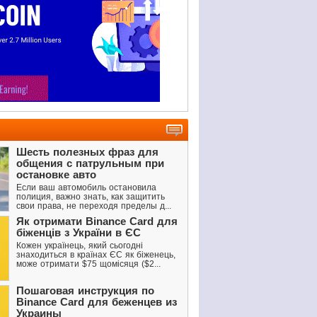
Шесть полезных фраз для
общения с патрульным при
остановке авто
Если ваш автомобиль остановила
полиция, важно знать, как защитить
свои права, не переходя пределы д...
Як отримати Binance Card для
біженців з України в ЄС
Кожен українець, який сьогодні
знаходиться в країнах ЄС як біженець,
може отримати $75 щомісяця ($2...
Пошаговая инструкция по
Binance Card для беженцев из
Украины