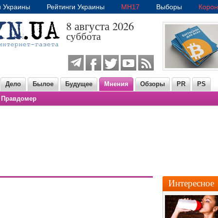
и Украины
Рейтинги Украины
MH17
Выборы
Корон
8 августа 2026
суббота
Дело
Былое
Будущее
Мнения
Обзоры
PR
PS
Правдомер
Интересное