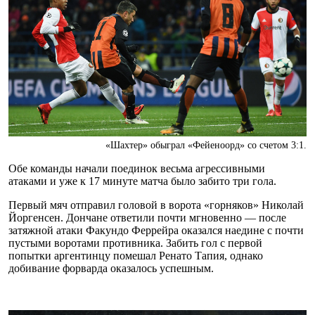
«Шахтер» обыграл «Фейеноорд» со счетом 3:1.
Обе команды начали поединок весьма агрессивными
атаками и уже к 17 минуте матча было забито три гола.
Первый мяч отправил головой в ворота «горняков» Николай
Йоргенсен. Дончане ответили почти мгновенно — после
затяжной атаки Факундо Феррейра оказался наедине с почти
пустыми воротами противника. Забить гол с первой
попытки аргентинцу помешал Ренато Тапия, однако
добивание форварда оказалось успешным.