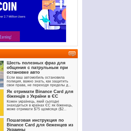
Шесть полезных фраз для
общения с патрульным при
остановке авто
Если ваш автомобиль остановила
полиция, важно знать, как защитить
свои права, не переходя пределы д...
Як отримати Binance Card для
біженців з України в ЄС
Кожен українець, який сьогодні
знаходиться в країнах ЄС як біженець,
може отримати $75 щомісяця ($2...
Пошаговая инструкция по
Binance Card для беженцев из
Украины