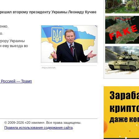
решил второму президенту Украины Леониду Кучме
енко.
о.
урору Украины
и ему выезда во
с Россией — Трамп
© 2009-2026 «20 хвилин». Все права защищены.
Правила использования содержания сайта
.