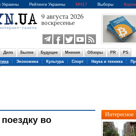
и Украины
Рейтинги Украины
MH17
Выборы
Корон
9 августа 2026
воскресенье
Дело
Былое
Будущее
Мнения
Обзоры
PR
PS
тика
Экономика
Культура
Спорт
Наука и техника
Пр
Интересное
 поездку во