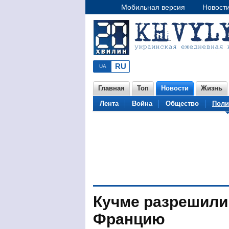
Мобильная версия
Новост
Главная
Топ
Новости
Жизнь
Лента
Война
Общество
Поли
Кучме разрешили
Францию