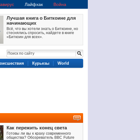
авирус
Лайфхак
Война
Лучшая книга о Биткоине для
начинающих
Всё, что вы хотели знать о Биткоине, но
стеснялись спросить, найдете в книге
«Биткоин для всех».
оисшествия
Курьезы
World
Как пережить конец света
Готовы ли вы к краху современного
общества? Обозреватель BBC Future