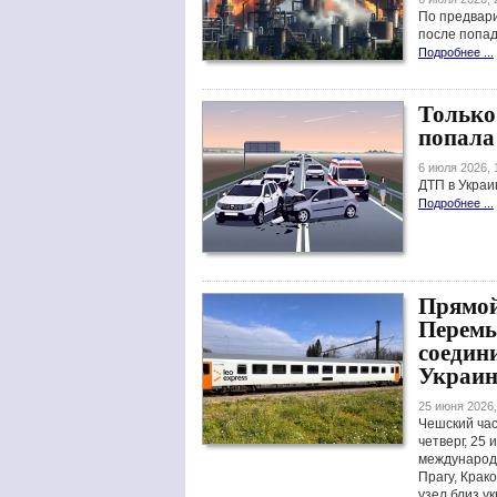
По предвар
после попад
Подробнее ...
Только
попала
6 июля 2026, 
ДТП в Украи
Подробнее ...
Прямой
Перемы
соедин
Украи
25 июня 2026,
Чешский ча
четверг, 25
международ
Прагу, Крак
узел близ у