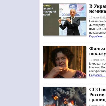
В Укра
номина
10 июля 2026,
Новая банкн
диссиденту,
группы и од
независимос
Подробнее ...
Фильм 
покажу
10 июля 2026,
Мировая пр
Наталки Во
кинофестива
Подробнее ...
ССО по
России 
грани
6 июля 2026, 