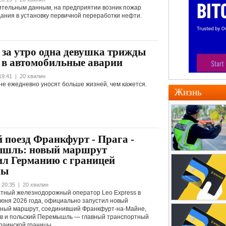
ительным данным, на предприятии возник пожар
ания в установку первичной переработки нефти.
 за утро одна девушка трижды
 в автомобильные аварии
19:41 | 20 хвилин
не ежедневно уносят больше жизней, чем кажется.
Жизнь
 поезд Франкфурт - Прага -
шль: новый маршрут
ил Германию с границей
ны
 20:35 | 20 хвилин
стный железнодорожный оператор Leo Express в
 июня 2026 года, официально запустил новый
ный маршрут, соединивший Франкфурт-на-Майне,
ов и польский Перемышль — главный транспортный
краинской границы.