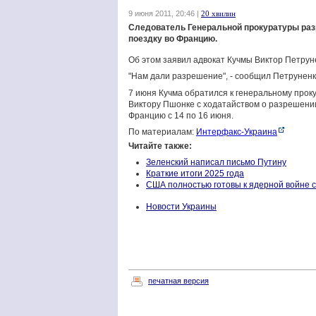
9 июня 2011, 20:46 |
20 хвилин
Следователь Генеральной прокуратуры раз
поездку во Францию.
Об этом заявил адвокат Кучмы Виктор Петрун
"Нам дали разрешение", - сообщил Петруненк
7 июня Кучма обратился к генеральному прок
Виктору Пшонке с ходатайством о разрешени
Францию с 14 по 16 июня.
По материалам:
Интерфакс-Украина
Читайте также:
Зеленский написал письмо Путину
Краткие итоги 2025 года
США полностью готовы к ядерной войне 
Новости Украины
печатная версия