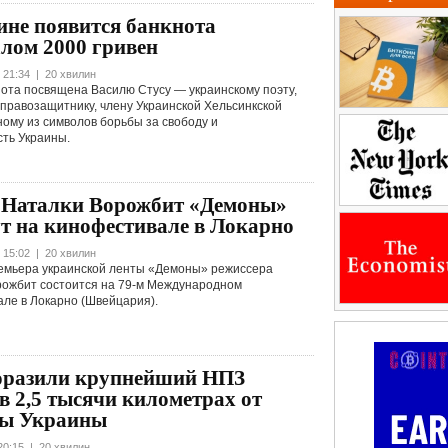
ине появится банкнота
лом 2000 гривен
 21:34 | 20 хвилин
ота посвящена Василю Стусу — украинскому поэту,
 правозащитнику, члену Украинской Хельсинкской
ному из символов борьбы за свободу и
ть Украины.
Наталки Ворожбит «Демоны»
т на кинофестивале в Локарно
 15:02 | 20 хвилин
емьера украинской ленты «Демоны» режиссера
рожбит состоится на 79-м Международном
ле в Локарно (Швейцария).
разили крупнейший НПЗ
в 2,5 тысячи километрах от
цы Украины
20:15 | 20 хвилин