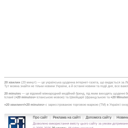
20 хвилин
(
20 минут
) — це українська щоденна інтернет-газета, що видається за 
Тут можна знайти не тільки
новини України
, а й останні новини та події дня, все важли
20 minutes
— це відомий міжнародний медійний бренд, під яким виходять щоденні бе
Іспанії (
«20 minutos»
іспанською мовою) та Швейцарії (французькою та
«20 Minute
«20 хвилин»/«20 minutes»
є зареєстрованою торговою маркою (TM) в Україні і ох
Про сайт
Реклама на сайті
Допомога сайту
Новини
Дозволено використання вмісту цього сайту за умови дотриман