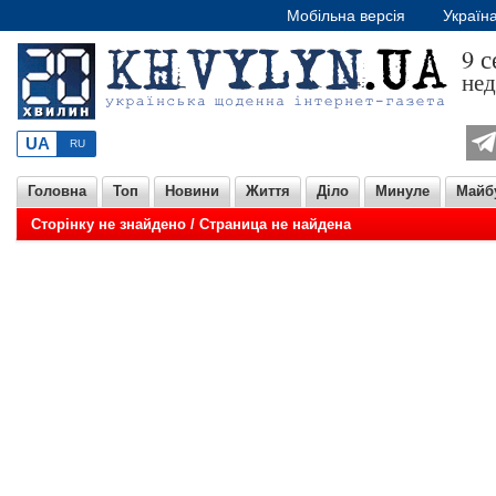
Мобільна версія
Україн
9 с
нед
Головна
Топ
Новини
Життя
Діло
Минуле
Майб
Сторінку не знайдено / Страница не найдена