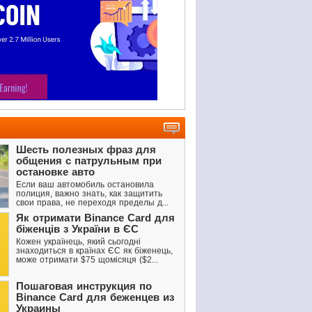
Шесть полезных фраз для
общения с патрульным при
остановке авто
Если ваш автомобиль остановила
полиция, важно знать, как защитить
свои права, не переходя пределы д...
Як отримати Binance Card для
біженців з України в ЄС
Кожен українець, який сьогодні
знаходиться в країнах ЄС як біженець,
може отримати $75 щомісяця ($2...
Пошаговая инструкция по
Binance Card для беженцев из
Украины