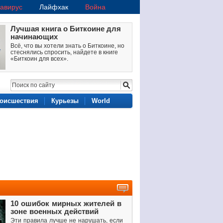
авирус
Лайфхак
Война
Лучшая книга о Биткоине для
начинающих
Всё, что вы хотели знать о Биткоине, но
стеснялись спросить, найдете в книге
«Биткоин для всех».
оисшествия
Курьезы
World
10 ошибок мирных жителей в
зоне военных действий
Эти правила лучше не нарушать, если