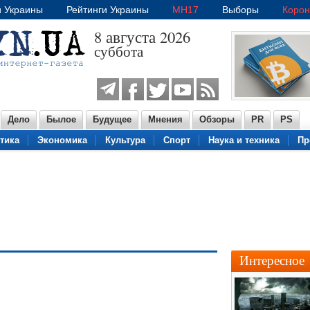
и Украины
Рейтинги Украины
MH17
Выборы
Корон
8 августа 2026
суббота
Дело
Былое
Будущее
Мнения
Обзоры
PR
PS
тика
Экономика
Культура
Спорт
Наука и техника
Пр
Интересное