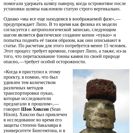
помогали удержать шляпу наверху, когда островитяне после
установки шляпы наклоняли статую строго вертикально.
Однако «мы все еще находимся в воображаемой фазе», —
предупреждает Липо. В то время как физика их модели
согласуется с антропологической записью, следующим
шагом является фактическое создание копии «пукао» и
попытка поднять её таким образом, как они описывают в
статье. По расчетам для этого потребуется менее 15 человек.
Этот процесс требует времени, говорит Липо, а также, из-за
того, что перетаскивание тонны камня по своей природе
опасно, — требует особой осторожности.
«Когда я приступил к этому
проекту, я помню, что был
удивлен тем количеством
различных методов
транспортировки пукао,
которые исследователи
предлагали в прошлом», —
говорит
Шон Хиксон
(Sean
Hixon). Хиксон был привлечен
в исследование во время его
защиты степени бакалавра в
университете Бингемтона, и в