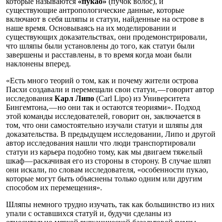
которые называются
«пукао»
(пучок волос), и
существующие антропологические данные, которые
включают в себя шляпы и статуи, найденные на острове в
наше время. Основываясь на их моделировании и
существующих доказательствах, они продемонстрировали,
что шляпы были установлены до того, как статуи были
завершены и расставлены, в то время когда моаи были
наклонены вперед.
«Есть много теорий о том, как и почему жители острова
Пасхи создавали и перемещали свои статуи, — говорит автор
исследования
Карл Липо
(Carl Lipo) из Университета
Бингемтона, — но они так и остаются теориями». Подход
этой команды исследователей, говорит он, заключается в
том, что они самостоятельно изучали статуи и шляпы для
доказательства. В предыдущем исследовании, Липо и другой
автор исследования нашли что люди транспортировали
статуи из карьера подобно тому, как мы двигаем тяжелый
шкаф — раскачивая его из стороны в сторону. В случае шляп
они искали, по словам исследователя, «особенности пукао,
которые могут быть объяснены только одним или другим
способом их перемещения».
Шляпы немного трудно изучать, так как большинство из них
упали с оставшихся статуй и, будучи сделаны из