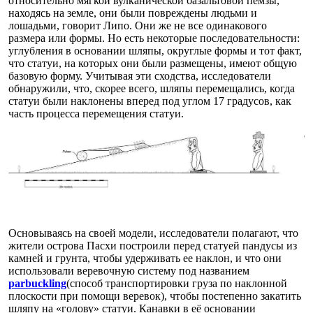
относительно мягкой вулканической базальтовой пемзы,
находясь на земле, они были повреждены людьми и
лошадьми, говорит Липо. Они же не все одинакового
размера или формы. Но есть некоторые последовательности:
углубления в основании шляпы, округлые формы и тот факт,
что статуи, на которых они были размещены, имеют общую
базовую форму. Учитывая эти сходства, исследователи
обнаружили, что, скорее всего, шляпы перемещались, когда
статуи были наклонены вперед под углом 17 градусов, как
часть процесса перемещения статуи.
Основываясь на своей модели, исследователи полагают, что
жители острова Пасхи построили перед статуей пандусы из
камней и грунта, чтобы удерживать ее наклон, и что они
использовали веревочную систему под названием
parbuckling
(способ транспортировки груза по наклонной
плоскости при помощи веревок), чтобы постепенно закатить
шляпу на «голову» статуи. Канавки в её основании