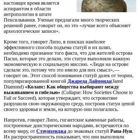
настоящее время является
аспирантом в области
антропологии в штате
Пенсильвания. Ученые предлагали много творческих
решений ранее, говорит он, но это «лучше всего объясняет
археологические записи».
Кроме того, говорит Липо, в поисках наиболее
эффективного способа подъема статуй и их шляп,
необходимо признание того факта, что для жителей острова
Пасхи, которые это делали, эти статуи выполняли важную
экономическую и социальную миссию. «Люди на острове
сделали это, потому что это имело для них смысл», —
говорит он. Этот способ понимания статуй далек от теории,
популяризированной книгой
Джареда Даймонда
(Jared
Diamond)
«Колапс: Как общества выбирают между
выживанием и гибелью»
(Collapse: How Societies Choose to
Fail or Succeed), которая утверждает, что островитяне
разрушили свою окружающую среду, построив статуи ценой
своего здоровья и земли, на которую они полагались.
Напротив, говорит Липо, гигантские каменные работы,
построенные доисторическими народами, встречаются по
всему миру, от
Стоунхенджа
до знаковых статуй
Рапа-Нуи
.
Их распространенность показывает, что они выполняли