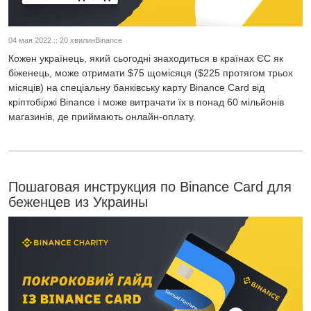
04 мая 2022 :: 20 хвилинBinance
Кожен українець, який сьогодні знаходиться в країнах ЄС як
біженець, може отримати $75 щомісяця ($225 протягом трьох
місяців) на спеціальну банківську карту Binance Card від
кріптобіржі Binance і може витрачати їх в понад 60 мільйонів
магазинів, де приймають онлайн-оплату.
Пошаговая инструкция по Binance Card для
беженцев из Украины