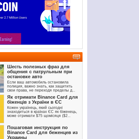
Шесть полезных фраз для
общения с патрульным при
остановке авто
Если ваш автомобиль остановила
полиция, важно знать, как защитить
свои права, не переходя пределы д...
Як отримати Binance Card для
біженців з України в ЄС
Кожен українець, який сьогодні
знаходиться в країнах ЄС як біженець,
може отримати $75 щомісяця ($2...
Пошаговая инструкция по
Binance Card для беженцев из
Украины