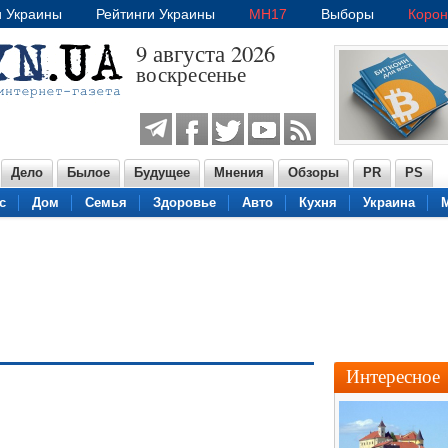
и Украины
Рейтинги Украины
MH17
Выборы
Корон
9 августа 2026
воскресенье
Дело
Былое
Будущее
Мнения
Обзоры
PR
PS
с
Дом
Семья
Здоровье
Авто
Кухня
Украина
Интересное