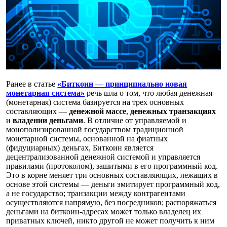
Ранее в статье
«Биткоин — принципиально новая
монетарная система»
речь шла о том, что любая денежная
(монетарная) система базируется на трех основных
составляющих —
денежной массе
,
денежных транзакциях
и
владении деньгами
. В отличие от управляемой и
монополизированной государством традиционной
монетарной системы, основанной на фиатных
(фидуциарных) деньгах, Биткоин является
децентрализованной денежной системой и управляется
правилами (протоколом), зашитыми в его программный код.
Это в корне меняет три основных составляющих, лежащих в
основе этой системы — деньги эмитирует программный код,
а не государство; транзакции между контрагентами
осуществляются напрямую, без посредников; распоряжаться
деньгами на биткоин-адресах может только владелец их
приватных ключей, никто другой не может получить к ним