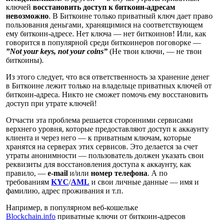
ключей
восстановить доступ к биткоин-адресам
невозможно
. В Биткоине только приватный ключ дает право
пользования деньгами, хранящимися на соответствующем
ему биткоин-адресе. Нет ключа — нет биткоинов! Или, как
говорится в популярной среди биткоинеров поговорке —
”Not your keys, not your coins”
(Не твои ключи, — не твои
биткоины).
Из этого следует, что вся ответственность за хранение денег
в Биткоине лежит только на владельце приватных ключей от
биткоин-адреса. Никто не сможет помочь ему восстановить
доступ при утрате ключей!
Отчасти эта проблема решается сторонними сервисами
верхнего уровня, которые предоставляют доступ к аккаунту
клиента и через него — к приватным ключам, которые
хранятся на серверах этих сервисов. Это делается за счет
утраты анонимности — пользователь должен указать свои
реквизиты для восстановления доступа к аккаунту, как
правило, —
e-mail
и/или
номер телефона
. А по
требованиям
KYC
/
AML
и свои личные данные — имя и
фамилию, адрес проживания и т.п.
Например, в популярном веб-кошельке
Blockchain.info
приватные ключи от биткоин-адресов