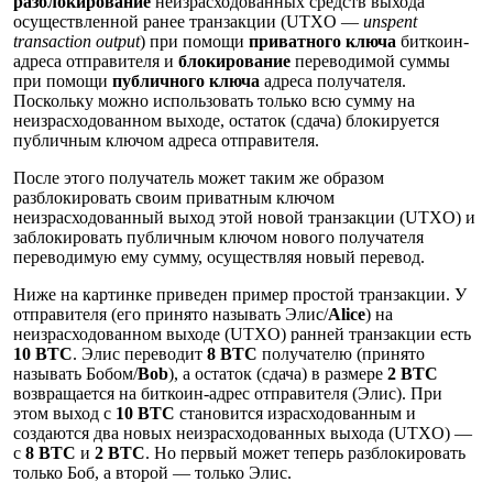
разблокирование
неизрасходованных средств выхода
осуществленной ранее транзакции (UTXO —
unspent
transaction output
) при помощи
приватного ключа
биткоин-
адреса отправителя и
блокирование
переводимой суммы
при помощи
публичного ключа
адреса получателя.
Поскольку можно использовать только всю сумму на
неизрасходованном выходе, остаток (сдача) блокируется
публичным ключом адреса отправителя.
После этого получатель может таким же образом
разблокировать своим приватным ключом
неизрасходованный выход этой новой транзакции (UTXO) и
заблокировать публичным ключом нового получателя
переводимую ему сумму, осуществляя новый перевод.
Ниже на картинке приведен пример простой транзакции. У
отправителя (его принято называть Элис/
Alice
) на
неизрасходованном выходе (UTXO) ранней транзакции есть
10 BTC
. Элис переводит
8 BTC
получателю (принято
называть Бобом/
Bob
), а остаток (сдача) в размере
2 BTC
возвращается на биткоин-адрес отправителя (Элис). При
этом выход с
10 BTC
становится израсходованным и
создаются два новых неизрасходованных выхода (UTXO) —
c
8 BTC
и
2 BTC
. Но первый может теперь разблокировать
только Боб, а второй — только Элис.