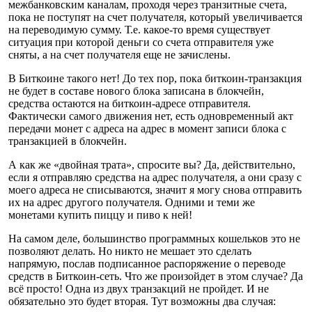
межбанковским каналам, проходя через транзитные счета,
пока не поступят на счет получателя, который увеличивается
на переводимую сумму. Т.е. какое-то время существует
ситуация при которой деньги со счета отправителя уже
сняты, а на счет получателя еще не зачислены.
В Биткоине такого нет! До тех пор, пока биткоин-транзакция
не будет в составе нового блока записана в блокчейн,
средства остаются на биткоин-адресе отправителя.
Фактически самого движения нет, есть одновременный акт
передачи монет с адреса на адрес в момент записи блока с
транзакцией в блокчейн.
А как же «двойная трата», спросите вы? Да, действительно,
если я отправляю средства на адрес получателя, а они сразу с
моего адреса не списываются, значит я могу снова отправить
их на адрес другого получателя. Одними и теми же
монетами купить пиццу и пиво к ней!
На самом деле, большинство программных кошельков это не
позволяют делать. Но никто не мешает это сделать
напрямую, послав подписанное распоряжение о переводе
средств в Биткоин-сеть. Что же произойдет в этом случае? Да
всё просто! Одна из двух транзакций не пройдет. И не
обязательно это будет вторая. Тут возможны два случая: